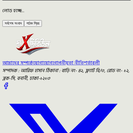
লোড হচ্ছে...
সর্বশেষ সংবাদ
পাঠক প্রিয়
আমাদের সম্পর্কে
যোগাযোগ
গোপনীয়তা নীতি
শর্তাবলী
সম্পাদক : আরিফ হাসান ঠিকানা : বাড়ি নং- ৪২, ফ্ল্যাট বি/৩, রোড নং- ১২,
ব্লক-সি, বনানী, ঢাকা-১২১৩