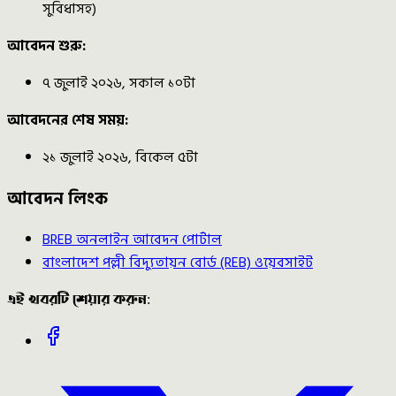
সুবিধাসহ)
আবেদন শুরু:
৭ জুলাই ২০২৬, সকাল ১০টা
আবেদনের শেষ সময়:
২১ জুলাই ২০২৬, বিকেল ৫টা
আবেদন লিংক
BREB অনলাইন আবেদন পোর্টাল
বাংলাদেশ পল্লী বিদ্যুতায়ন বোর্ড (REB) ওয়েবসাইট
এই খবরটি শেয়ার করুন: