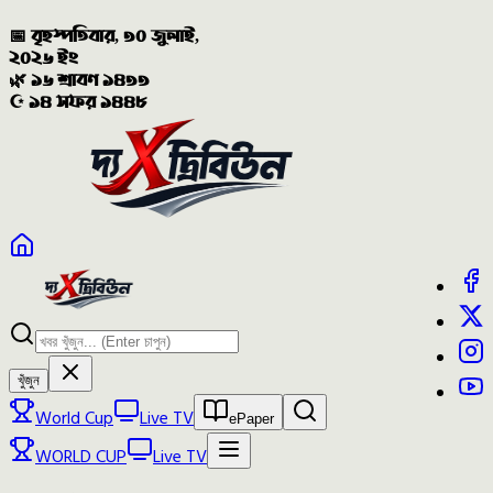
📅 বৃহস্পতিবার, ৩০ জুলাই,
২০২৬ ইং
🌿 ১৬ শ্রাবণ ১৪৩৩
☪️ ১৪ সফর ১৪৪৮
খুঁজুন
World Cup
Live TV
ePaper
WORLD CUP
Live TV