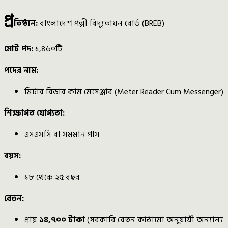
প্র
তিষ্ঠান:
বাংলাদেশ পল্লী বিদ্যুতায়ন বোর্ড (BREB)
মোট পদ:
১,৪৬০টি
পদের নাম:
মিটার রিডার কাম মেসেঞ্জার (Meter Reader Cum Messenger)
শিক্ষাগত যোগ্যতা:
এসএসসি বা সমমান পাস
বয়স:
১৮ থেকে ২৫ বছর
বেতন:
প্রায়
১৪,৭০০ টাকা
(সরকারি বেতন কাঠামো অনুযায়ী অন্যান্য