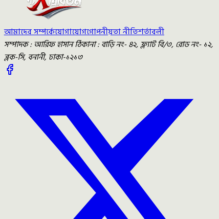
আমাদের সম্পর্কে
যোগাযোগ
গোপনীয়তা নীতি
শর্তাবলী
সম্পাদক : আরিফ হাসান ঠিকানা : বাড়ি নং- ৪২, ফ্ল্যাট বি/৩, রোড নং- ১২,
ব্লক-সি, বনানী, ঢাকা-১২১৩