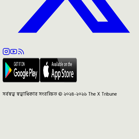
সর্বস্বত্ব স্বত্বাধিকার সংরক্ষিত © ২০২৪-২০২৬ The X Tribune