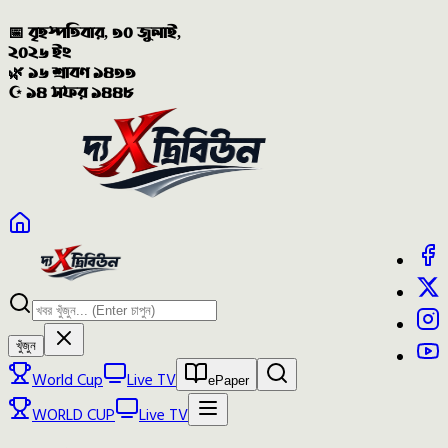
📅 বৃহস্পতিবার, ৩০ জুলাই,
২০২৬ ইং
🌿 ১৬ শ্রাবণ ১৪৩৩
☪️ ১৪ সফর ১৪৪৮
খুঁজুন
World Cup
Live TV
ePaper
WORLD CUP
Live TV