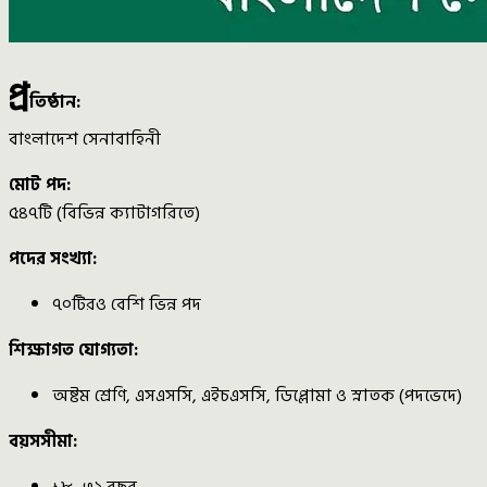
প্র
তিষ্ঠান:
বাংলাদেশ সেনাবাহিনী
মোট পদ:
৫৪৭টি (বিভিন্ন ক্যাটাগরিতে)
পদের সংখ্যা:
৭০টিরও বেশি ভিন্ন পদ
শিক্ষাগত যোগ্যতা:
অষ্টম শ্রেণি, এসএসসি, এইচএসসি, ডিপ্লোমা ও স্নাতক (পদভেদে)
বয়সসীমা:
১৮–৩২ বছর