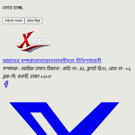
লোড হচ্ছে...
সর্বশেষ সংবাদ
পাঠক প্রিয়
আমাদের সম্পর্কে
যোগাযোগ
গোপনীয়তা নীতি
শর্তাবলী
সম্পাদক : আরিফ হাসান ঠিকানা : বাড়ি নং- ৪২, ফ্ল্যাট বি/৩, রোড নং- ১২,
ব্লক-সি, বনানী, ঢাকা-১২১৩