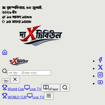
📅 বৃহস্পতিবার, ৩০ জুলাই,
২০২৬ ইং
🌿 ১৬ শ্রাবণ ১৪৩৩
☪️ ১৪ সফর ১৪৪৮
খুঁজুন
World Cup
Live TV
ePaper
WORLD CUP
Live TV