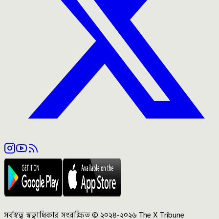
সর্বস্বত্ব স্বত্বাধিকার সংরক্ষিত © ২০২৪-২০২৬ The X Tribune