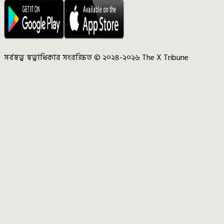
সর্বস্বত্ব স্বত্বাধিকার সংরক্ষিত © ২০২৪-২০২৬ The X Tribune