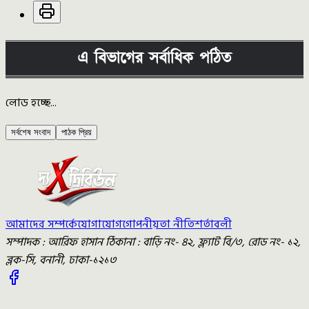
এ বিভাগের সর্বাধিক পঠিত
লোড হচ্ছে...
সর্বশেষ সংবাদ
পাঠক প্রিয়
আমাদের সম্পর্কে
যোগাযোগ
গোপনীয়তা নীতি
শর্তাবলী
সম্পাদক : আরিফ হাসান ঠিকানা : বাড়ি নং- ৪২, ফ্ল্যাট বি/৩, রোড নং- ১২,
ব্লক-সি, বনানী, ঢাকা-১২১৩