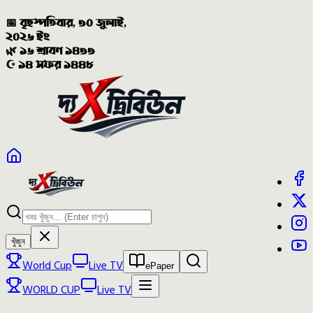
📅 বৃহস্পতিবার, ৩০ জুলাই,
২০২৬ ইং
🌿 ১৬ শ্রাবণ ১৪৩৩
☪️ ১৪ সফর ১৪৪৮
খুঁজুন
World Cup
Live TV
ePaper
WORLD CUP
Live TV