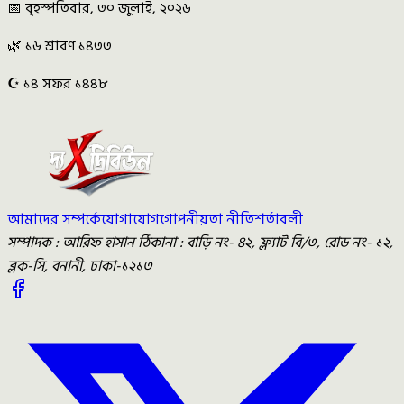
📅 বৃহস্পতিবার, ৩০ জুলাই, ২০২৬
🌿 ১৬ শ্রাবণ ১৪৩৩
☪️ ১৪ সফর ১৪৪৮
আমাদের সম্পর্কে
যোগাযোগ
গোপনীয়তা নীতি
শর্তাবলী
সম্পাদক : আরিফ হাসান ঠিকানা : বাড়ি নং- ৪২, ফ্ল্যাট বি/৩, রোড নং- ১২,
ব্লক-সি, বনানী, ঢাকা-১২১৩