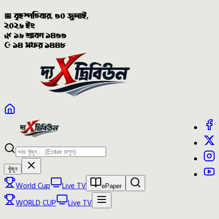
📅 বৃহস্পতিবার, ৩০ জুলাই,
২০২৬ ইং
🌿 ১৬ শ্রাবণ ১৪৩৩
☪️ ১৪ সফর ১৪৪৮
খুঁজুন
World Cup
Live TV
ePaper
WORLD CUP
Live TV