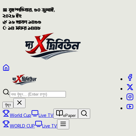
📅 বৃহস্পতিবার, ৩০ জুলাই,
২০২৬ ইং
🌿 ১৬ শ্রাবণ ১৪৩৩
☪️ ১৪ সফর ১৪৪৮
খুঁজুন
World Cup
Live TV
ePaper
WORLD CUP
Live TV