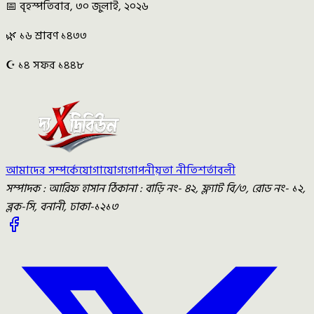
📅 বৃহস্পতিবার, ৩০ জুলাই, ২০২৬
🌿 ১৬ শ্রাবণ ১৪৩৩
☪️ ১৪ সফর ১৪৪৮
আমাদের সম্পর্কে
যোগাযোগ
গোপনীয়তা নীতি
শর্তাবলী
সম্পাদক : আরিফ হাসান ঠিকানা : বাড়ি নং- ৪২, ফ্ল্যাট বি/৩, রোড নং- ১২,
ব্লক-সি, বনানী, ঢাকা-১২১৩