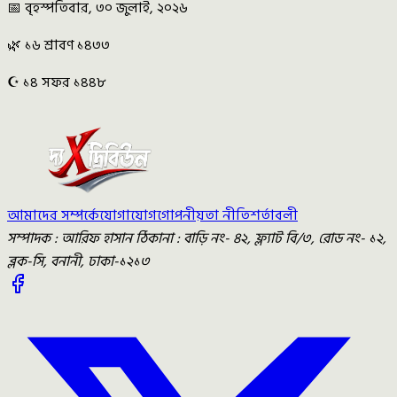
📅 বৃহস্পতিবার, ৩০ জুলাই, ২০২৬
🌿 ১৬ শ্রাবণ ১৪৩৩
☪️ ১৪ সফর ১৪৪৮
আমাদের সম্পর্কে
যোগাযোগ
গোপনীয়তা নীতি
শর্তাবলী
সম্পাদক : আরিফ হাসান ঠিকানা : বাড়ি নং- ৪২, ফ্ল্যাট বি/৩, রোড নং- ১২,
ব্লক-সি, বনানী, ঢাকা-১২১৩