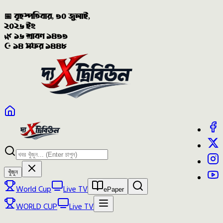
📅 বৃহস্পতিবার, ৩০ জুলাই,
২০২৬ ইং
🌿 ১৬ শ্রাবণ ১৪৩৩
☪️ ১৪ সফর ১৪৪৮
খুঁজুন
World Cup
Live TV
ePaper
WORLD CUP
Live TV